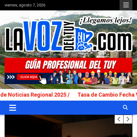
Saltar
viernes, agosto 7, 2026
al
contenido
Portal de noticias
La Voz del Tuy
as Regional 2025 /
Tasa de Cambio Fecha Valor: Lu