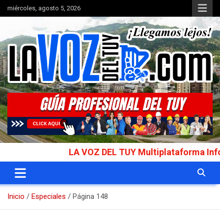
Saltar
miércoles, agosto 5, 2026
al
contenido
Portal de noticias
La Voz del Tuy
LA VOZ DEL TUY Multiplataforma Informativa Gala
Inicio
Especiales
Página 148