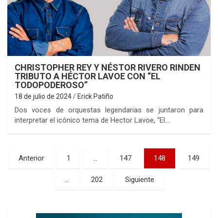
CHRISTOPHER REY Y NÉSTOR RIVERO RINDEN
TRIBUTO A HÉCTOR LAVOE CON “EL
TODOPODEROSO”
18 de julio de 2024
Erick Patiño
Dos voces de orquestas legendarias se juntaron para
interpretar el icónico tema de Hector Lavoe, “El…
Paginación
Anterior
1
…
147
148
149
de
…
202
Siguiente
entradas