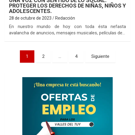
UNA VOZ CON SENTIDO DE LO SOCIAL:
PROTEGER LOS DERECHOS DE NIÑAS, NIÑOS Y
ADOLESCENTES.
28 de octubre de 2023
Redacción
En nuestro mundo de hoy con toda ésta nefasta
avalancha de anuncios, mensajes musicales, películas de…
Paginación
1
2
…
4
Siguiente
de
entradas