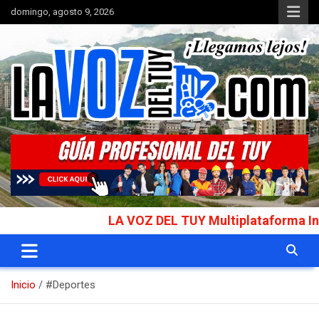
Saltar
domingo, agosto 9, 2026
al
contenido
Portal de noticias
La Voz del Tuy
LA VOZ DEL TUY Multiplataforma Informativa G
Inicio
#Deportes