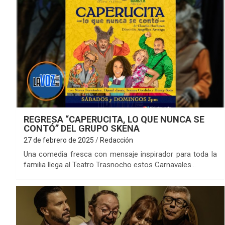
REGRESA “CAPERUCITA, LO QUE NUNCA SE
CONTÓ” DEL GRUPO SKENA
27 de febrero de 2025
Redacción
Una comedia fresca con mensaje inspirador para toda la
familia llega al Teatro Trasnocho estos Carnavales…