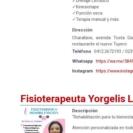
✓Drenaje Linfático
✓Kinesiotape
✓Punción seca
✓Terapia manual y más.
Dirección
Charallave, avenida Tosta Gar
restaurante el nuevo Tuyero
Teléfono
0412.2672193 / 023
Whatsapp
https://wa.me/58
Instagram
https://www.insta
Fisioterapeuta Yorgelis 
Descripción
"Rehabilitación para tu bienesta
Atención personalizada en todo