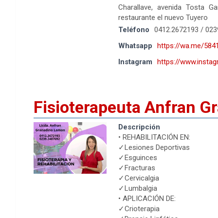
Charallave, avenida Tosta Gar
restaurante el nuevo Tuyero
Teléfono
0412.2672193 / 023
Whatsapp
https://wa.me/58
Instagram
https://www.insta
Fisioterapeuta Anfran 
Descripción
• REHABILITACIÓN EN:
✓Lesiones Deportivas
✓Esguinces
✓Fracturas
✓Cervicalgia
✓Lumbalgia
• APLICACIÓN DE:
✓Crioterapia