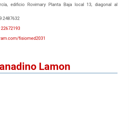
cía, edificio Rovimary Planta Baja local 13, diagonal al
9.2487632
4122672193
gram.com/fisiomed2031
Granadino Lamon