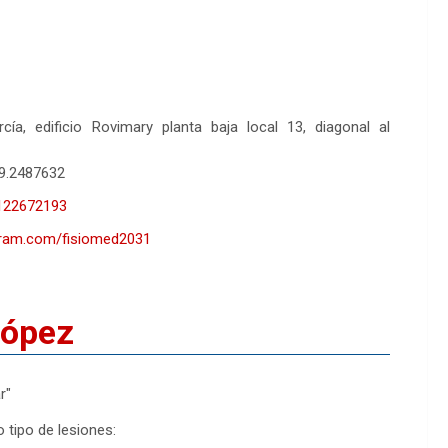
cía, edificio Rovimary planta baja local 13, diagonal al
9.2487632
4122672193
gram.com/fisiomed2031
López
r"
 tipo de lesiones: