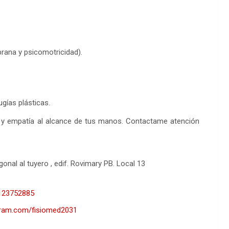
prana y psicomotricidad).
gías plásticas.
y empatía al alcance de tus manos. Contactame atención
gonal al tuyero , edif. Rovimary PB. Local 13
4123752885
gram.com/fisiomed2031