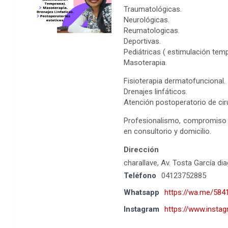
Traumatológicas.
Neurológicas.
Reumatologicas.
Deportivas.
Pediátricas ( estimulación tem
Masoterapia.
Fisioterapia dermatofuncional.
Drenajes linfáticos.
Atención postoperatorio de ciru
Profesionalismo, compromiso 
en consultorio y domicilio.
Dirección
charallave, Av. Tosta García dia
Teléfono
04123752885
Whatsapp
https://wa.me/58
Instagram
https://www.insta