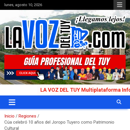
Saltar
lunes, agosto 10, 2026
al
contenido
Portal de noticias
La Voz del Tuy
LA VOZ DEL TUY Multiplataforma Informativa Gal
Inicio
Regiones
Cúa celebró 10 años del Joropo Tuyero como Patrimonio
Cultural