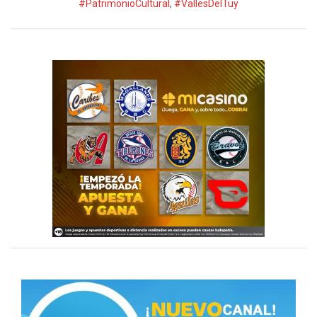
#PatrimonioCultural
,
#VallesDelTuy