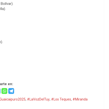
Bolívar).
la).
).
rte en:
sGuaicaipuro2025
,
#LaVozDelTuy
,
#Los Teques
,
#Miranda