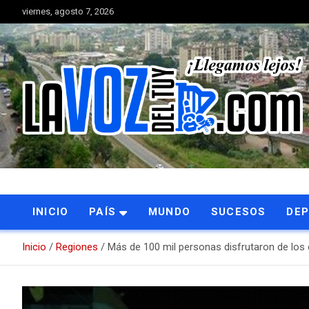
Saltar
viernes, agosto 7, 2026
al
contenido
Portal de noticias
La Voz del Tuy
INICIO
PAÍS
MUNDO
SUCESOS
DE
Inicio
Regiones
Más de 100 mil personas disfrutaron de los