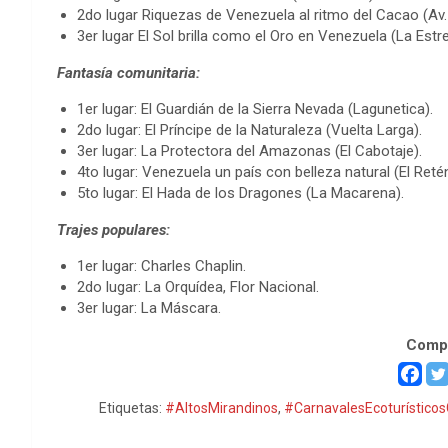
2do lugar Riquezas de Venezuela al ritmo del Cacao (Av. 
3er lugar El Sol brilla como el Oro en Venezuela (La Estrel
Fantasía comunitaria:
1er lugar: El Guardián de la Sierra Nevada (Lagunetica).
2do lugar: El Príncipe de la Naturaleza (Vuelta Larga).
3er lugar: La Protectora del Amazonas (El Cabotaje).
4to lugar: Venezuela un país con belleza natural (El Retén
5to lugar: El Hada de los Dragones (La Macarena).
Trajes populares:
1er lugar: Charles Chaplin.
2do lugar: La Orquídea, Flor Nacional.
3er lugar: La Máscara.
Compa
Etiquetas:
#AltosMirandinos
,
#CarnavalesEcoturístico