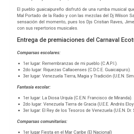
El pueblo guaicaipureño disfrutó de una rumba musical q
Mal Portado de la Radio y con las mezclas del Dj Wilson Sa
sensación del momento, pues los Djs Cristian Raves, Jime
con sus repertorios musicales.
Entrega de premiaciones del Carnaval Ecot
Comparsas escolares:
1er lugar: Remembranzas de mi pueblo (C.A.P.I.).
2do lugar: Riquezas Callaoenses (C.D.C.E. Guaicaipuro).
3er lugar: Venezuela Tierra, Magia y Tradición (U.E.N. Sim
Fantasía escolar:
1er lugar: La Diosa Urquía (C.E.N. Francisco de Miranda).
2do lugar: Venezuela Tierra de Gracia (U.E.E. Andrés Eloy
3er lugar: El Rey de los Tesoros de Venezuela (U.E.N. Dr
Comparsas comunitarias:
1er lugar Fiesta en el Mar Caribe (El Nacional)