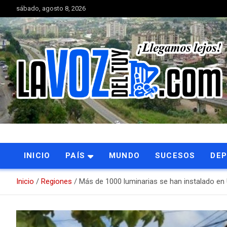
Saltar
sábado, agosto 8, 2026
al
contenido
Portal de noticias
La Voz del Tuy
INICIO
PAÍS
MUNDO
SUCESOS
DE
Inicio
Regiones
Más de 1000 luminarias se han instalado en