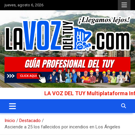
Saltar
jueves, agosto 6, 2026
al
contenido
Portal de noticias
La Voz del Tuy
LA VOZ DEL TUY Multiplataforma Informat
Inicio
Destacado
Asciende a 25 los fallecidos por incendios en Los Ángeles