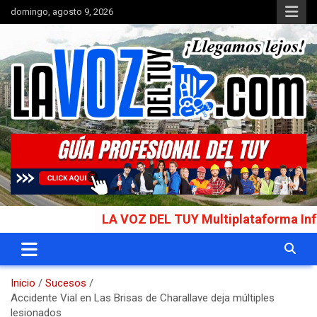
Saltar
domingo, agosto 9, 2026
al
contenido
Portal de noticias
La Voz del Tuy
LA VOZ DEL TUY Multiplataforma Informati
Inicio
Sucesos
Accidente Vial en Las Brisas de Charallave deja múltiples
lesionados