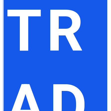
TR
AD