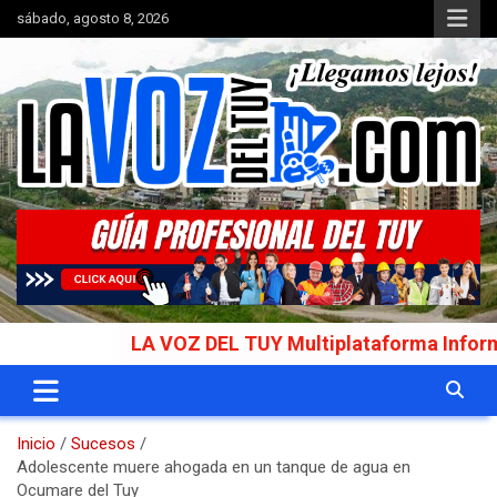
Saltar
sábado, agosto 8, 2026
al
contenido
Portal de noticias
La Voz del Tuy
LA VOZ DEL TUY Multiplataforma Informativa 
Inicio
Sucesos
Adolescente muere ahogada en un tanque de agua en
Ocumare del Tuy