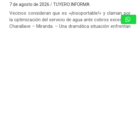
7 de agosto de 2026
TUYERO INFORMA
Vecinos consideran que es «¡Insoportable!» y claman por
la optimización del servicio de agua ante cobros excesivos
Charallave – Miranda. – Una dramática situación enfrentan
los habitantes de la Urbanización…
GUARENAS: INSPECCIONAN EDIFICIOS
COMPROMETIDOS EN VICENTE EMILIO
SOJO Y ACTIVAN PLAN DE
REHABILITACIÓN
7 de agosto de 2026
Redacción
CICPC RESCATÓ EN LOS TEQUES A
JOVEN DE 12 AÑOS REPORTADA
COMO DESAPARECIDA EN CARACAS
7 de agosto de 2026
Redacción
JONATHAN MOLY RETRATA LA
REALIDAD DE LA VIDA EN PAREJA CON