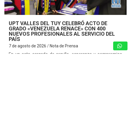
UPT VALLES DEL TUY CELEBRÓ ACTO DE
GRADO «VENEZUELA RENACE» CON 400
NUEVOS PROFESIONALES AL SERVICIO DEL
PAÍS
7 de agosto de 2026
Nota de Prensa
En un acto cargado de orgullo, esperanza y compromiso
institucional con el futuro de la nación, la Universidad
Politécnica Territorial de los Valles del Tuy (UPTVT)
confirió este martes 4…
CAPTURA EN TIEMPO REAL:
POLIGUAICAIPURO DETIENE A SUJETO
POR HURTO DE MATERIALES EN OBRA
DEL PUENTE CASTRO
7 de agosto de 2026
Redacción
JESZI – ‘LO QUE NOS CONTÓ EL MAR’: