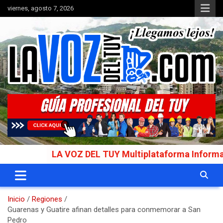
Saltar
viernes, agosto 7, 2026
al
contenido
Portal de noticias
La Voz del Tuy
LA VOZ DEL TUY Multiplataforma Informativa Ga
Inicio
Regiones
Guarenas y Guatire afinan detalles para conmemorar a San
Pedro