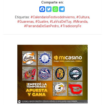
Comparte en:
Etiquetas:
#CalendarioFestivodeInvierno
,
#Cultura
,
#Guarenas
,
#Guatire
,
#LaVozDelTuy
,
#Miranda
,
#ParrandaDeSanPedro
,
#TradicionyFe