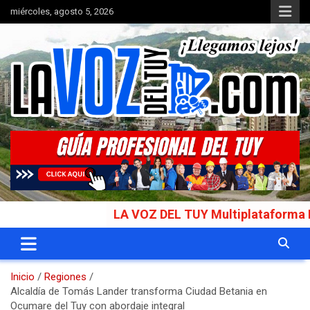
Saltar
miércoles, agosto 5, 2026
al
contenido
Portal de noticias
La Voz del Tuy
LA VOZ DEL TUY Multiplataforma Informati
Inicio
Regiones
Alcaldía de Tomás Lander transforma Ciudad Betania en
Ocumare del Tuy con abordaje integral