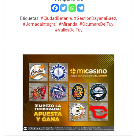
Etiquetas:
#CiudadBetania
,
#GestionDayanaBaez
,
#JornadaIntegral
,
#Miranda
,
#OcumareDelTuy
,
#VallesDelTuy