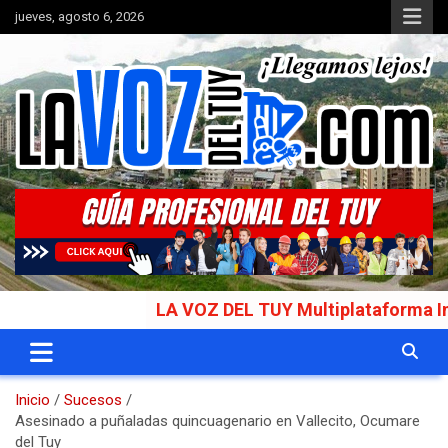
Saltar
jueves, agosto 6, 2026
al
contenido
Portal de noticias
La Voz del Tuy
LA VOZ DEL TUY Multiplataforma Informat
Inicio
Sucesos
Asesinado a puñaladas quincuagenario en Vallecito, Ocumare
del Tuy