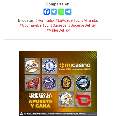
Comparte en:
Etiquetas:
#Homicidio
,
#LaVozDelTuy
,
#Miranda
,
#OcumareDelTuy
,
#Sucesos
,
#SucesosDelTuy
,
#VallesDelTuy