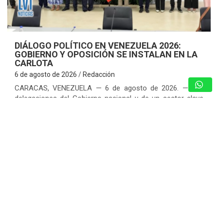
DIÁLOGO POLÍTICO EN VENEZUELA 2026:
GOBIERNO Y OPOSICIÓN SE INSTALAN EN LA
CARLOTA
6 de agosto de 2026
Redacción
CARACAS, VENEZUELA — 6 de agosto de 2026. — Las
delegaciones del Gobierno nacional y de un sector clave
de la oposición venezolana entablaron de forma
presencial la mesa de…
CRECIENTE MALESTAR EN VALLES
DEL TUY POR CONSTANTES
FLUCTUACIONES ELÉCTRICAS EN LAS
ÚLTIMAS SEMANAS
5 de agosto de 2026
Redacción
ARRANCAN LOS PROGRAMAS