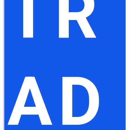
TR
AD