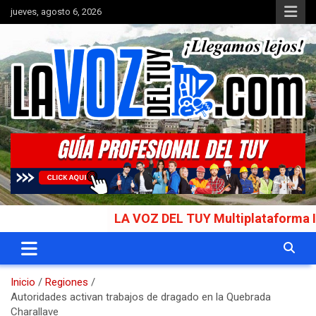
Saltar
jueves, agosto 6, 2026
al
contenido
Portal de noticias
La Voz del Tuy
LA VOZ DEL TUY Multiplataforma Inform
Inicio
Regiones
Autoridades activan trabajos de dragado en la Quebrada
Charallave