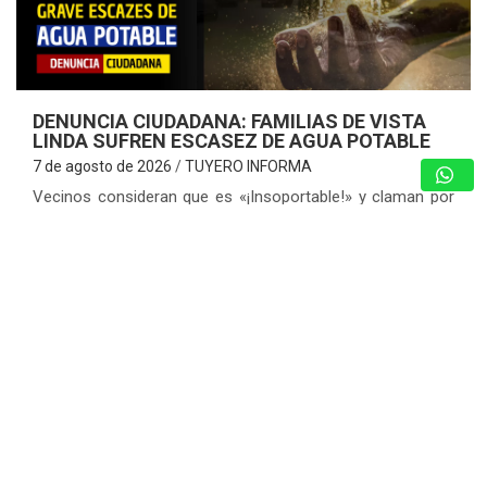
DENUNCIA CIUDADANA: FAMILIAS DE VISTA
LINDA SUFREN ESCASEZ DE AGUA POTABLE
7 de agosto de 2026
TUYERO INFORMA
Vecinos consideran que es «¡Insoportable!» y claman por
la optimización del servicio de agua ante cobros excesivos
Charallave – Miranda. – Una dramática situación enfrentan
los habitantes de la Urbanización…
GUARENAS: INSPECCIONAN EDIFICIOS
COMPROMETIDOS EN VICENTE EMILIO
SOJO Y ACTIVAN PLAN DE
REHABILITACIÓN
7 de agosto de 2026
Redacción
CICPC RESCATÓ EN LOS TEQUES A