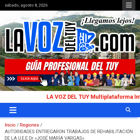
Saltar
sábado, agosto 8, 2026
al
contenido
Portal de noticias
La Voz del Tuy
LA VOZ DEL TUY Multiplataforma Informati
Inicio
Regiones
AUTORIDADES ENTREGARON TRABAJOS DE REHABILITACIÓN
DE LA U.E.E Dr «JOSÉ MARÍA VARGAS»