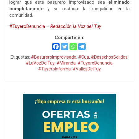
lograr que este basurero improvisado sea
eliminado
completamente
y se restaure la tranquilidad en la
comunidad.
#TuyeroDenuncia
–
Redacción la Voz del Tuy
Comparte en:
Etiquetas:
#BasureroImprovisado
,
#Cua
,
#DesechosSolidos
,
#LaVozDelTuy
,
#Miranda
,
#TuyeroDenuncia
,
#TuyeroInforma
,
#VallesDelTuy