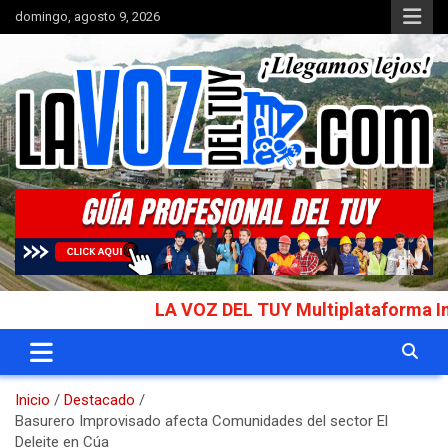
Saltar
domingo, agosto 9, 2026
al
contenido
Portal de noticias
La Voz del Tuy
LA VOZ DEL TUY Multiplataforma Informati
Inicio
Destacado
Basurero Improvisado afecta Comunidades del sector El
Deleite en Cúa