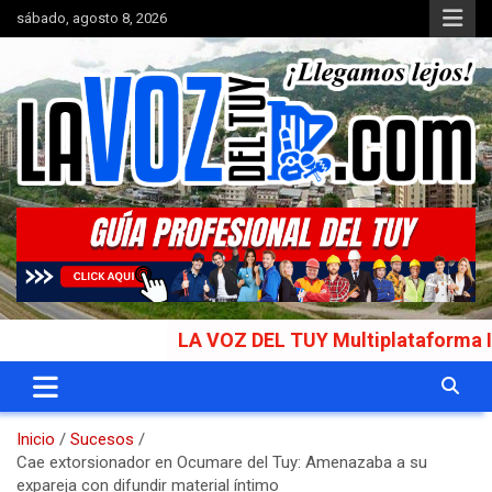
Saltar
sábado, agosto 8, 2026
al
contenido
Portal de noticias
La Voz del Tuy
LA VOZ DEL TUY Multiplataforma Informat
Inicio
Sucesos
Cae extorsionador en Ocumare del Tuy: Amenazaba a su
expareja con difundir material íntimo