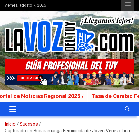
Saltar
viernes, agosto 7, 2026
al
contenido
Portal de noticias
La Voz del Tuy
 Noticias Regional 2025 /
Tasa de Cambio Fecha Va
Inicio
Sucesos
Capturado en Bucaramanga Feminicida de Joven Venezolana