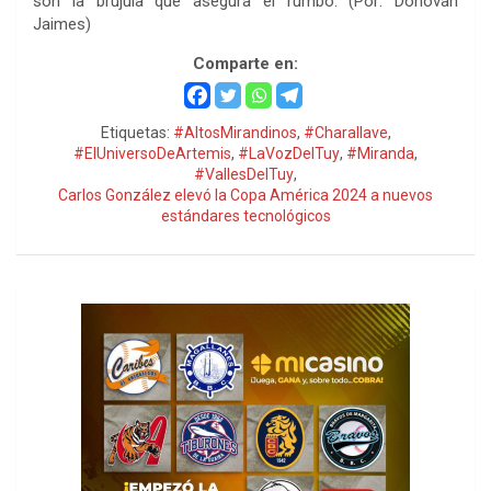
son la brújula que asegura el rumbo. (Por: Donovan
Jaimes)
Comparte en:
Etiquetas:
#AltosMirandinos
,
#Charallave
,
#ElUniversoDeArtemis
,
#LaVozDelTuy
,
#Miranda
,
#VallesDelTuy
,
Carlos González elevó la Copa América 2024 a nuevos
estándares tecnológicos