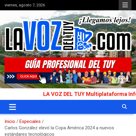
Saltar
viernes, agosto 7, 2026
al
contenido
Portal de noticias
La Voz del Tuy
LA VOZ DEL TUY Multiplataforma Informativ
Inicio
Especiales
Carlos González elevó la Copa América 2024 a nuevos
estándares tecnológicos