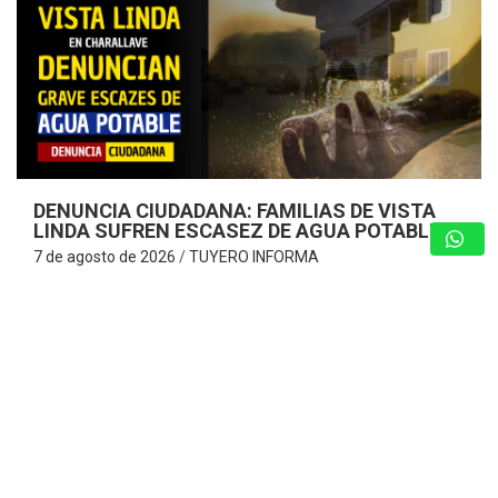
DENUNCIA CIUDADANA: FAMILIAS DE VISTA
LINDA SUFREN ESCASEZ DE AGUA POTABLE
7 de agosto de 2026
TUYERO INFORMA
Vecinos consideran que es «¡Insoportable!» y claman por
la optimización del servicio de agua ante cobros excesivos
Charallave – Miranda. – Una dramática situación enfrentan
los habitantes de la Urbanización…
GUARENAS: INSPECCIONAN EDIFICIOS
COMPROMETIDOS EN VICENTE EMILIO
SOJO Y ACTIVAN PLAN DE
REHABILITACIÓN