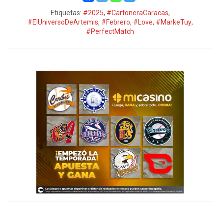
Etiquetas:
#2025
,
#CartoneraCaracas
,
#ElUniversoDeArtemis
,
#Febrero
,
#Love
,
#MarkeTuy
,
#PerfectMatch