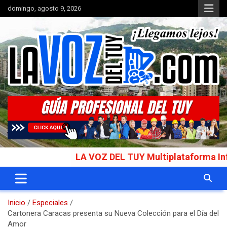
Saltar
domingo, agosto 9, 2026
al
contenido
Portal de noticias
La Voz del Tuy
LA VOZ DEL TUY Multiplataforma Informativ
Inicio
Especiales
Cartonera Caracas presenta su Nueva Colección para el Día del
Amor