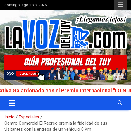
Saltar
domingo, agosto 9, 2026
al
contenido
Portal de noticias
La Voz del Tuy
lardonada con el Premio Internacional "LO NUESTRO 
Inicio
Especiales
Centro Comercial El Recreo premia la fidelidad de sus
visitantes con la entrega de un vehículo 0 Km