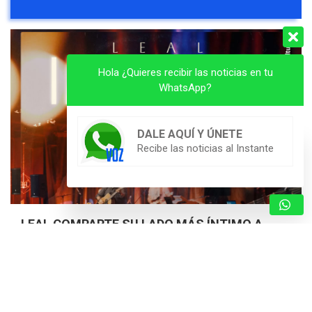
Hola ¿Quieres recibir las noticias en tu
WhatsApp?
DALE AQUÍ Y ÚNETE
Recibe las noticias al Instante
LEAL COMPARTE SU LADO MÁS ÍNTIMO A
TRAVÉS DE GRANDES ÉXITOS (+VIDEO)
8 de agosto de 2026
Nota de Prensa
El cantautor alista el estreno del proyecto “Leal Íntimo
Live” en plataformas digitales, un concierto en vivo
grabado en un teatro de la ciudad de Orlando, del que se