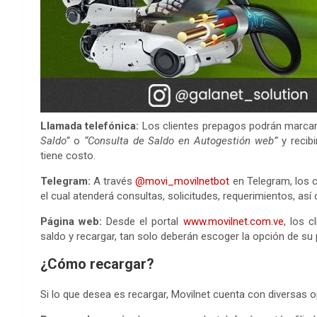
Llamada telefónica:
Los clientes prepagos podrán marcar
Saldo”
o
“Consulta de Saldo en Autogestión web”
y recib
tiene costo.
Telegram:
A través
@movi_movilnetbot
en Telegram, los cl
el cual atenderá consultas, solicitudes, requerimientos, a
Página web:
Desde el portal
www.movilnet.com.ve
, los 
saldo y recargar, tan solo deberán escoger la opción de su p
¿Cómo recargar?
Si lo que desea es recargar, Movilnet cuenta con diversas o