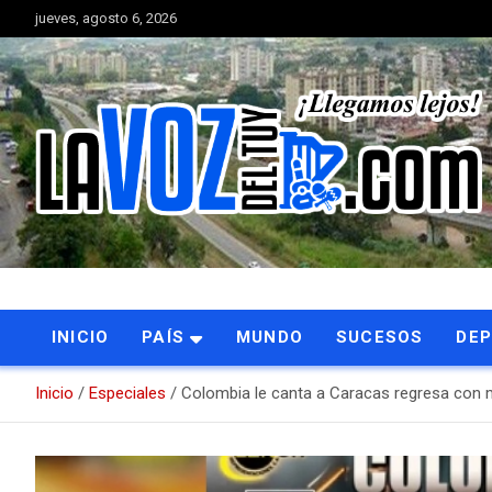
Saltar
jueves, agosto 6, 2026
al
contenido
Portal de noticias
La Voz del Tuy
INICIO
PAÍS
MUNDO
SUCESOS
DE
Inicio
Especiales
Colombia le canta a Caracas regresa con 