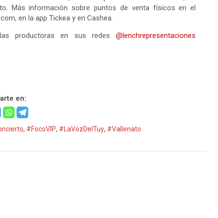
o. Más información sobre puntos de venta físicos en el
com, en la app Tickea y en Cashea.
 las productoras en sus redes
@lenchrepresentaciones
rte en:
ncierto
,
#FocoVIP
,
#LaVozDelTuy
,
#Vallenato