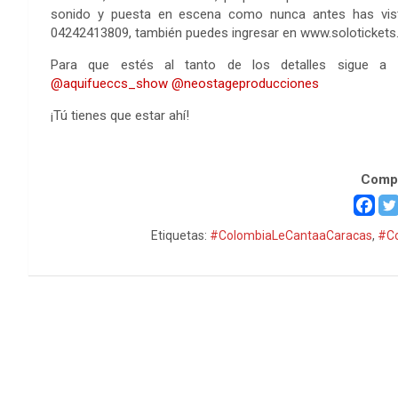
sonido y puesta en escena como nunca antes has vist
04242413809, también puedes ingresar en www.solotickets.
Para que estés al tanto de los detalles sigue a
@aquifueccs_show
@neostageproducciones
¡Tú tienes que estar ahí!
Colombia Colombia Colombia
Compa
Etiquetas:
#ColombiaLeCantaaCaracas
,
#Co