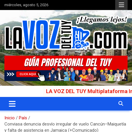
Saltar
miércoles, agosto 5, 2026
al
contenido
Portal de noticias
La Voz del Tuy
LA VOZ DEL TUY Multiplataforma Informati
Inicio
País
Conviasa denuncia desvío irregular de vuelo Cancún–Maiquetía
y falta de asistencia en Jamaica (+Comunicado)