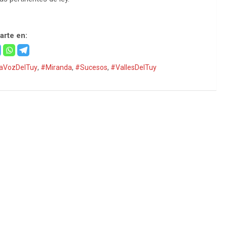
rte en:
aVozDelTuy
,
#Miranda
,
#Sucesos
,
#VallesDelTuy