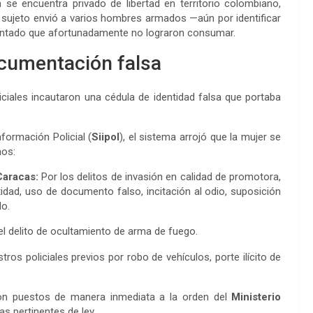
 se encuentra privado de libertad en territorio colombiano,
e sujeto envió a varios hombres armados —aún por identificar
tentado que afortunadamente no lograron consumar.
ocumentación falsa
ciales incautaron una cédula de identidad falsa que portaba
nformación Policial (
Siipol
), el sistema arrojó que la mujer se
nos:
Caracas:
Por los delitos de invasión en calidad de promotora,
tidad, uso de documento falso, incitación al odio, suposición
do.
l delito de ocultamiento de arma de fuego.
ros policiales previos por robo de vehículos, porte ilícito de
eron puestos de manera inmediata a la orden del
Ministerio
as pertinentes de ley.