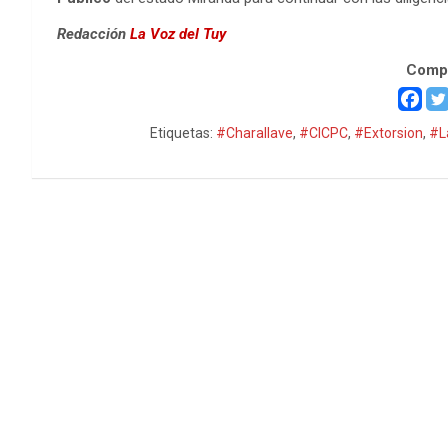
Redacción
La Voz del Tuy
Compa
Etiquetas:
#Charallave
,
#CICPC
,
#Extorsion
,
#L