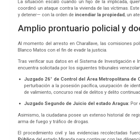
La situación escaló cuando un hijo de la implicada, quien
coordinó un ataque contra la vivienda de las víctimas. Est
y detener— con la orden de
incendiar la propiedad
, un a
Amplio prontuario policial y d
Al momento del arresto en Charallave, las comisiones poli
Blanco Matos con el fin de evadir la justicia.
Tras verificar sus datos en el Sistema de Investigación e I
encuentra solicitada por los siguientes tribunales venezola
Juzgado 26° de Control del Área Metropolitana de 
perturbación a la posesión pacífica, usurpación de iden
de valimiento, concurso real de delitos y delito continua
Juzgado Segundo de Juicio del estado Aragua:
Por e
Asimismo, la ciudadana posee un extenso historial de regist
arma de fuego y tráfico de drogas.
El procedimiento civil y las evidencias recolectadas fu
Público
del estado Miranda para continuar con las diligenci