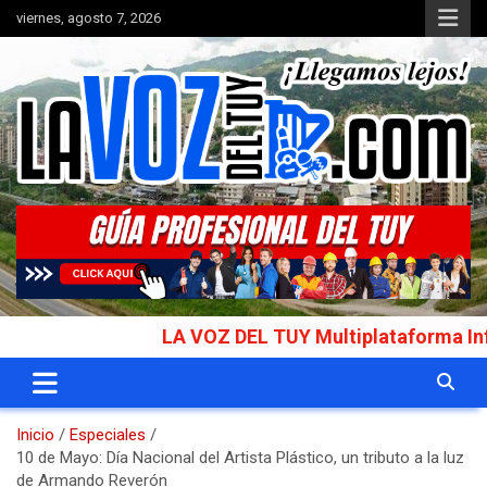
Saltar
viernes, agosto 7, 2026
al
contenido
Portal de noticias
La Voz del Tuy
LA VOZ DEL TUY Multiplataforma Informativ
Inicio
Especiales
10 de Mayo: Día Nacional del Artista Plástico, un tributo a la luz
de Armando Reverón