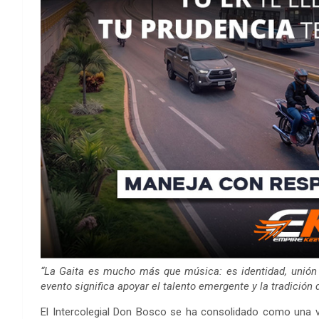
“La Gaita es mucho más que música: es identidad, unión y
evento significa apoyar el talento emergente y la tradición 
El Intercolegial Don Bosco se ha consolidado como una v