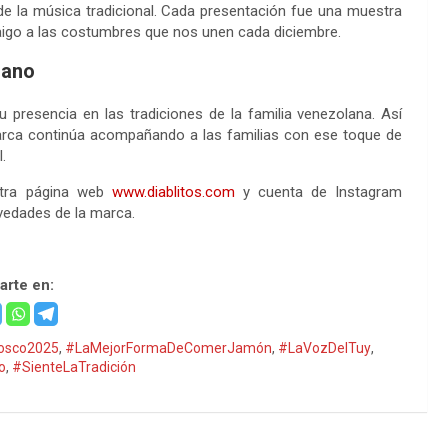
e la música tradicional. Cada presentación fue una muestra
arraigo a las costumbres que nos unen cada diciembre.
lano
 presencia en las tradiciones de la familia venezolana. Así
arca continúa acompañando a las familias con ese toque de
.
stra página web
www.diablitos.com
y cuenta de Instagram
vedades de la marca.
rte en:
osco2025
,
#LaMejorFormaDeComerJamón
,
#LaVozDelTuy
,
o
,
#SienteLaTradición