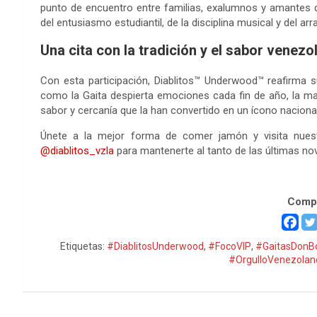
punto de encuentro entre familias, exalumnos y amantes d
del entusiasmo estudiantil, de la disciplina musical y del 
Una cita con la tradición y el sabor venezo
Con esta participación, Diablitos™ Underwood™ reafirma su
como la Gaita despierta emociones cada fin de año, la m
sabor y cercanía que la han convertido en un ícono nacional
Únete a la mejor forma de comer jamón y visita nue
@diablitos_vzla
para mantenerte al tanto de las últimas no
Intercolegial intercolegial
Compa
Etiquetas:
#DiablitosUnderwood
,
#FocoVIP
,
#GaitasDonB
#OrgulloVenezolan