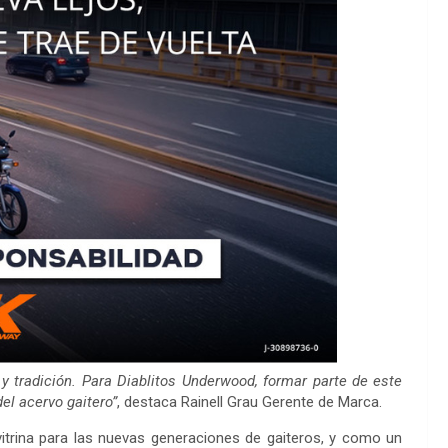
 tradición. Para Diablitos Underwood, formar parte de este
del acervo gaitero”
, destaca Rainell Grau Gerente de Marca.
itrina para las nuevas generaciones de gaiteros, y como un