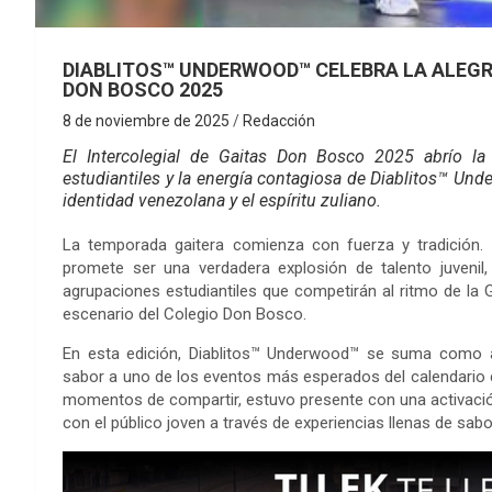
DIABLITOS™ UNDERWOOD™ CELEBRA LA ALEGRÍ
DON BOSCO 2025
8 de noviembre de 2025
Redacción
El Intercolegial de Gaitas Don Bosco 2025 abrío la
estudiantiles y la energía contagiosa de Diablitos™ Und
identidad venezolana y el espíritu zuliano.
La temporada gaitera comienza con fuerza y tradición. 
promete ser una verdadera explosión de talento juvenil,
agrupaciones estudiantiles que competirán al ritmo de la 
escenario del Colegio Don Bosco.
En esta edición, Diablitos™ Underwood™ se suma como ali
sabor a uno de los eventos más esperados del calendario 
momentos de compartir, estuvo presente con una activación
con el público joven a través de experiencias llenas de sabor,