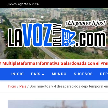
Saltar
jueves, agosto 6, 2026
al
contenido
Portal de noticias
La Voz del Tuy
rma Informativa Galardonada con el Premio Internac
INICIO
PAÍS
MUNDO
SUCESOS
DE
Inicio
País
Dos muertos y 4 desaparecidos dejó temporal en 