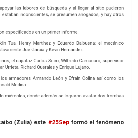
oyar las labores de búsqueda y al llegar al sitio pudieron
os estaban inconscientes, se presumen ahogados, y hay otros
on especificados en un primer informe.
nklin Tua, Henry Martínez y Eduardo Balbuena; el mecánico
ctivamente Joe García y Kevin Hernández.
irinos, el capataz Carlos Seco, Wilfredo Camacaro, supervisor
r Urrieta, Richard Querales y Enrique Lujano.
, los armadores Armando León y Efrain Colina así como los
onald Medina.
sado miércoles, donde además se lograron avistar dos trombas
aibo (Zulia) este
#25Sep
formó el fenómeno