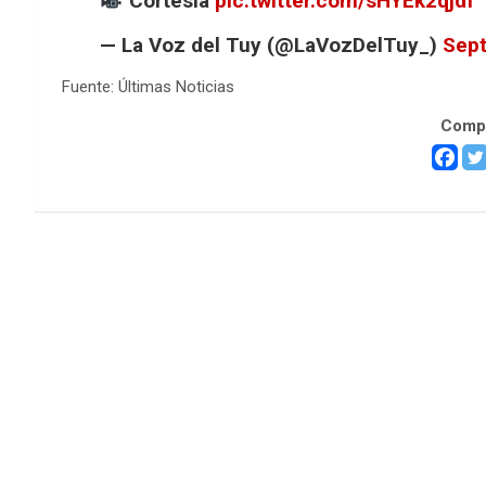
Cortesía
pic.twitter.com/sHYEk2qjdf
— La Voz del Tuy (@LaVozDelTuy_)
Sept
Fuente: Últimas Noticias
Compa