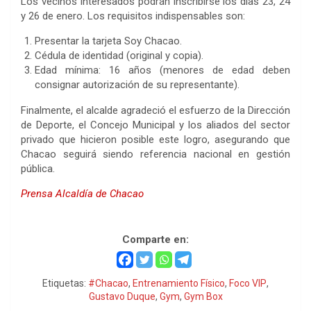
Los vecinos interesados podrán inscribirse los días 23, 24
y 26 de enero. Los requisitos indispensables son:
Presentar la tarjeta Soy Chacao.
Cédula de identidad (original y copia).
Edad mínima: 16 años (menores de edad deben
consignar autorización de su representante).
Finalmente, el alcalde agradeció el esfuerzo de la Dirección
de Deporte, el Concejo Municipal y los aliados del sector
privado que hicieron posible este logro, asegurando que
Chacao seguirá siendo referencia nacional en gestión
pública.
Prensa Alcaldía de Chacao
El Gym Box Chacao
Comparte en:
Etiquetas:
#Chacao
,
Entrenamiento Físico
,
Foco VIP
,
Gustavo Duque
,
Gym
,
Gym Box