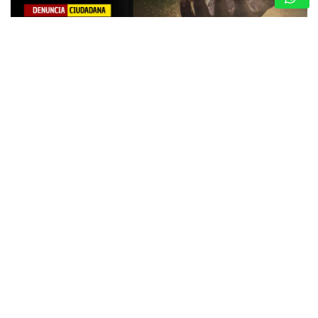
DENUNCIA CIUDADANA: FAMILIAS DE VISTA
LINDA SUFREN ESCASEZ DE AGUA POTABLE
7 de agosto de 2026
TUYERO INFORMA
Vecinos consideran que es «¡Insoportable!» y claman por
la optimización del servicio de agua ante cobros excesivos
Charallave – Miranda. – Una dramática situación enfrentan
los habitantes de la Urbanización…
GUARENAS: INSPECCIONAN EDIFICIOS
COMPROMETIDOS EN VICENTE EMILIO
SOJO Y ACTIVAN PLAN DE
REHABILITACIÓN
7 de agosto de 2026
Redacción
CICPC RESCATÓ EN LOS TEQUES A
JOVEN DE 12 AÑOS REPORTADA
COMO DESAPARECIDA EN CARACAS