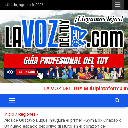
Saltar
sábado, agosto 8, 2026
al
contenido
Portal de noticias
La Voz del Tuy
LA VOZ DEL TUY Multiplataforma Informa
Inicio
Regiones
Alcalde Gustavo Duque inaugura el primer «Gym Box Chacao»:
Un nuevo espacio deportivo gratuito en el corazón del