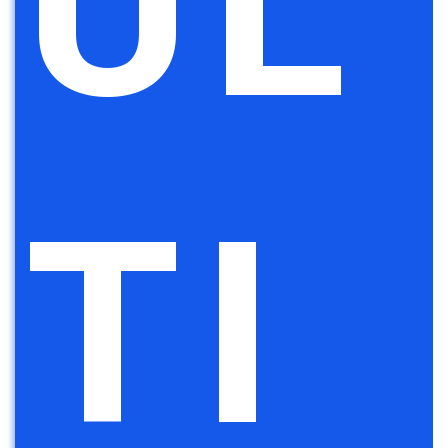
UL
TI