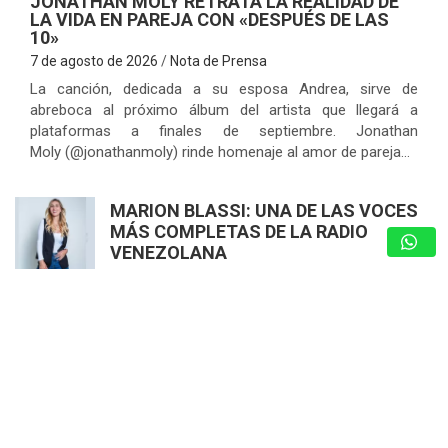
JONATHAN MOLY RETRATA LA REALIDAD DE
LA VIDA EN PAREJA CON «DESPUÉS DE LAS
10»
7 de agosto de 2026
Nota de Prensa
La canción, dedicada a su esposa Andrea, sirve de
abreboca al próximo álbum del artista que llegará a
plataformas a finales de septiembre. Jonathan
Moly (@jonathanmoly) rinde homenaje al amor de pareja…
MARION BLASSI: UNA DE LAS VOCES
MÁS COMPLETAS DE LA RADIO
VENEZOLANA
7 de agosto de 2026
Nota de Prensa
UPT VALLES DEL TUY CELEBRÓ ACTO
DE GRADO «VENEZUELA RENACE» CON
400 NUEVOS PROFESIONALES AL
SERVICIO DEL PAÍS
7 de agosto de 2026
Nota de Prensa