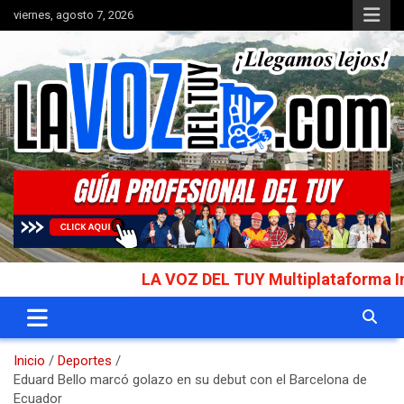
Saltar
viernes, agosto 7, 2026
al
contenido
Portal de noticias
La Voz del Tuy
LA VOZ DEL TUY Multiplataforma Informat
Inicio
Deportes
Eduard Bello marcó golazo en su debut con el Barcelona de
Ecuador