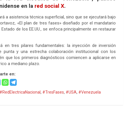
unidense en la
red social X
.
rá a asistencia técnica superficial, sino que se ejecutará bajo
ortavoz, «El plan de tres fases» diseñado por el mandatario
Estado de los EE.UU., se enfoca principalmente en restaurar
á en tres pilares fundamentales: la inyección de inversión
de punta y una estrecha colaboración institucional con los
vén que los primeros diagnósticos comiencen a aplicarse en
trico a mediano plazo.
rte en:
#RedElectricaNacional
,
#TresFases
,
#USA
,
#Venezuela