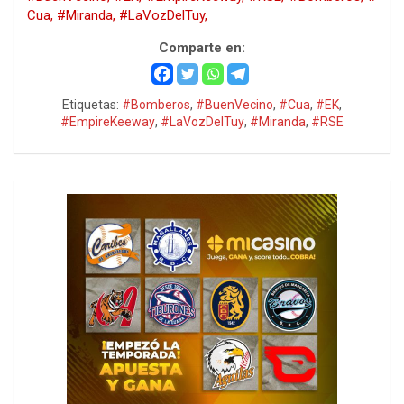
Cua,
#Miranda,
#LaVozDelTuy,
Comparte en:
Etiquetas:
#Bomberos
,
#BuenVecino
,
#Cua
,
#EK
,
#EmpireKeeway
,
#LaVozDelTuy
,
#Miranda
,
#RSE