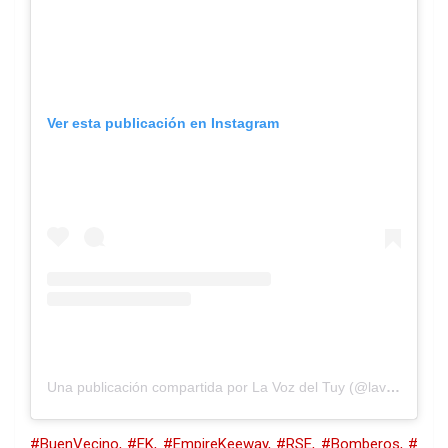
Ver esta publicación en Instagram
Una publicación compartida por La Voz del Tuy (@lavozdeltuy)
#BuenVecino,
#EK,
#EmpireKeeway,
#RSE,
#Bomberos,
#