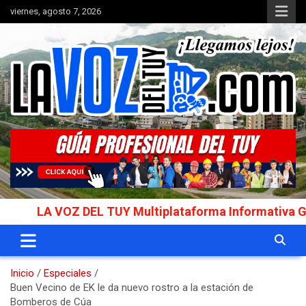
Saltar
viernes, agosto 7, 2026
al
contenido
Portal de noticias
La Voz del Tuy
LA VOZ DEL TUY Multiplataforma Informativa Gal
Inicio
Especiales
Buen Vecino de EK le da nuevo rostro a la estación de
Bomberos de Cúa