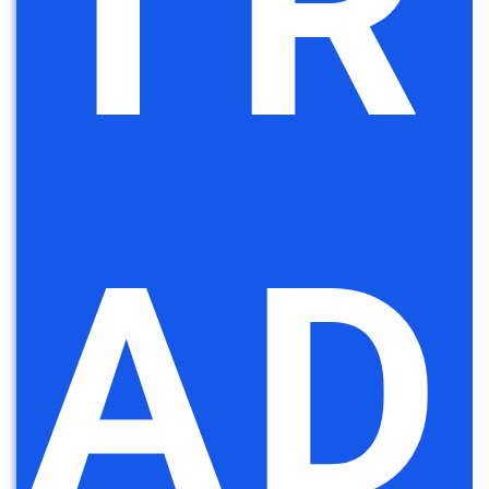
TR
AD