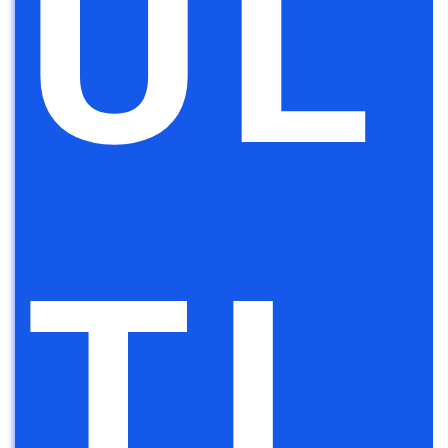
UL
TI