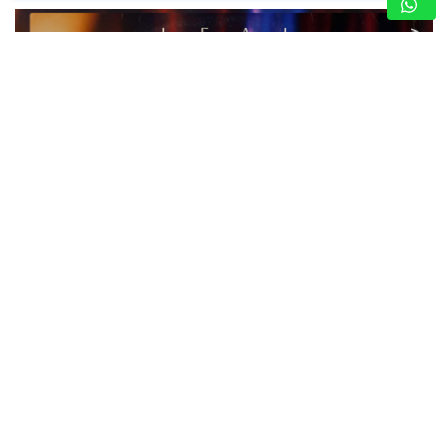
LEAL COMPARTE SU LADO MÁS ÍNTIMO A
TRAVÉS DE GRANDES ÉXITOS (+VIDEO)
8 de agosto de 2026
Nota de Prensa
El cantautor alista el estreno del proyecto “Leal Íntimo
Live” en plataformas digitales, un concierto en vivo
grabado en un teatro de la ciudad de Orlando, del que se
desprenden…