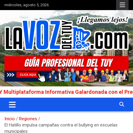
Saltar
miércoles, agosto 5, 2026
al
contenido
Portal de noticias
La Voz del Tuy
lataforma Informativa Galardonada con el Premio Int
Inicio
Regiones
El Hatillo impulsa campañas contra el bullying en escuelas
municipales