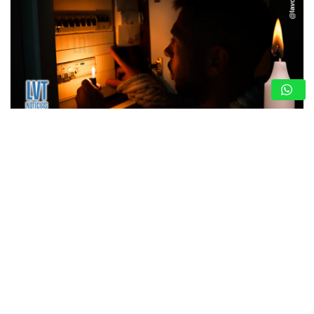
Hola ¿Quieres recibir las noticias en tu
WhatsApp?
DALE AQUÍ Y ÚNETE
Recibe las noticias al Instante
CRECIENTE MALESTAR EN VALLES DEL TUY
POR CONSTANTES FLUCTUACIONES
ELÉCTRICAS EN LAS ÚLTIMAS SEMANAS
5 de agosto de 2026
Redacción
Valles del Tuy – Miranda. – Una marcada inestabilidad en el
flujo eléctrico ha generado descontento y preocupación en
los habitantes de los seis municipios que conforman la
subregión de…
ARRANCAN LOS PROGRAMAS
“AGOSTO ESCUELAS ABIERTAS 2026”