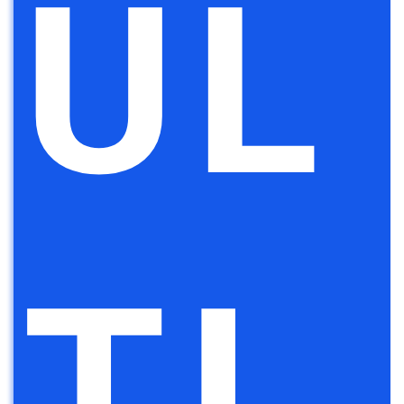
UL
TI