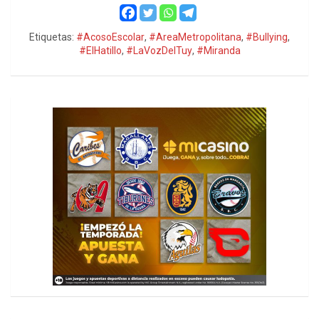
Etiquetas:
#AcosoEscolar
,
#AreaMetropolitana
,
#Bullying
,
#ElHatillo
,
#LaVozDelTuy
,
#Miranda