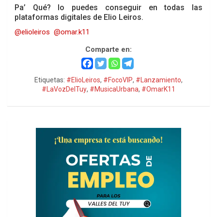
Pa’ Qué? lo puedes conseguir en todas las
plataformas digitales de Elio Leiros.
@elioleiros
@omar.k11
Comparte en:
Etiquetas:
#ElioLeiros
,
#FocoVIP
,
#Lanzamiento
,
#LaVozDelTuy
,
#MusicaUrbana
,
#OmarK11