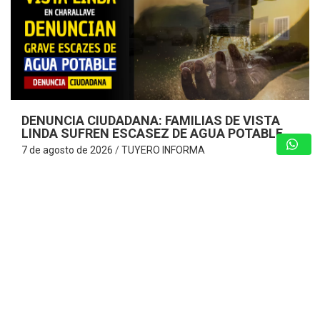
DENUNCIA CIUDADANA: FAMILIAS DE VISTA
LINDA SUFREN ESCASEZ DE AGUA POTABLE
7 de agosto de 2026
TUYERO INFORMA
Vecinos consideran que es «¡Insoportable!» y claman por
la optimización del servicio de agua ante cobros excesivos
Charallave – Miranda. – Una dramática situación enfrentan
los habitantes de la Urbanización…
GUARENAS: INSPECCIONAN EDIFICIOS
COMPROMETIDOS EN VICENTE EMILIO
SOJO Y ACTIVAN PLAN DE
REHABILITACIÓN
7 de agosto de 2026
Redacción