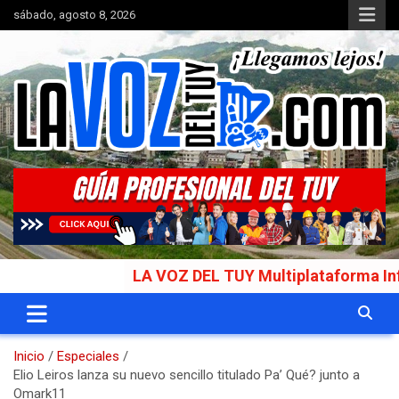
Saltar
sábado, agosto 8, 2026
al
contenido
Portal de noticias
La Voz del Tuy
LA VOZ DEL TUY Multiplataforma Informati
Inicio
Especiales
Elio Leiros lanza su nuevo sencillo titulado Pa’ Qué? junto a
Omark11