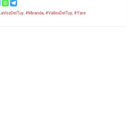
LaVozDelTuy
,
#Miranda
,
#VallesDelTuy
,
#Yare