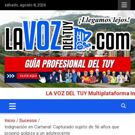
Saltar
sábado, agosto 8, 2026
al
contenido
Portal de noticias
La Voz del Tuy
LA VOZ DEL TUY Multiplataforma Informati
Inicio
Sucesos
Indignación en Cartanal: Capturado sujeto de 56 años que
propinó golpiza a un adolescente