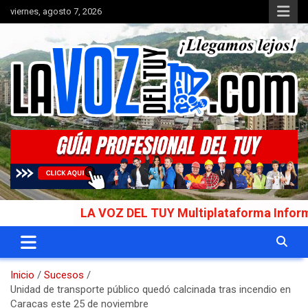
Saltar
viernes, agosto 7, 2026
al
contenido
Portal de noticias
La Voz del Tuy
LA VOZ DEL TUY Multiplataforma Informativa 
Inicio
Sucesos
Unidad de transporte público quedó calcinada tras incendio en
Caracas este 25 de noviembre