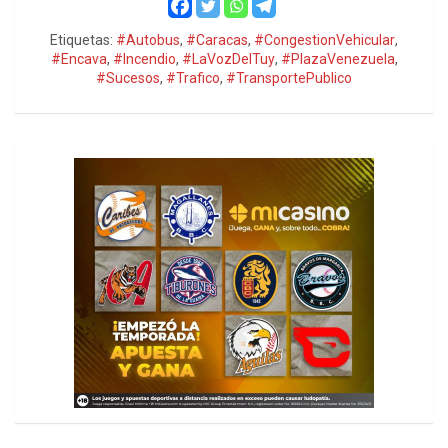
Etiquetas:
#Autobus
,
#Caracas
,
#CongestionVehicular
,
#Encava
,
#Incendio
,
#LaVozDelTuy
,
#PlazaVenezuela
,
#Sucesos
,
#Trafico
,
#TransportePublico
h