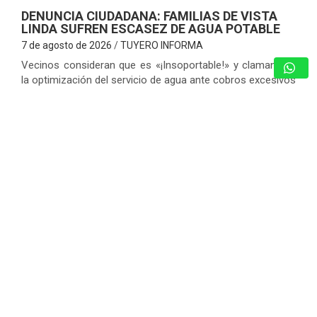
DENUNCIA CIUDADANA: FAMILIAS DE VISTA
LINDA SUFREN ESCASEZ DE AGUA POTABLE
7 de agosto de 2026
TUYERO INFORMA
Vecinos consideran que es «¡Insoportable!» y claman por
la optimización del servicio de agua ante cobros excesivos
Charallave – Miranda. – Una dramática situación enfrentan
los habitantes de la Urbanización…
GUARENAS: INSPECCIONAN EDIFICIOS
COMPROMETIDOS EN VICENTE EMILIO
SOJO Y ACTIVAN PLAN DE
REHABILITACIÓN
7 de agosto de 2026
Redacción
CICPC RESCATÓ EN LOS TEQUES A
JOVEN DE 12 AÑOS REPORTADA
COMO DESAPARECIDA EN CARACAS
7 de agosto de 2026
Redacción