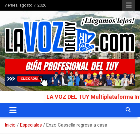
Saltar
viernes, agosto 7, 2026
al
contenido
Portal de noticias
La Voz del Tuy
LA VOZ DEL TUY Multiplataforma Informati
Inicio
Especiales
Enzo Cassella regresa a casa