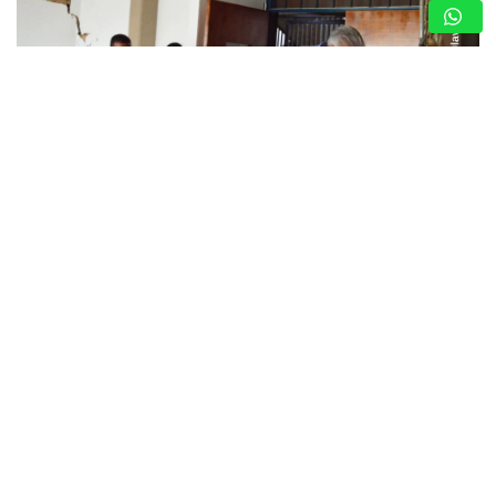
GUARENAS: INSPECCIONAN EDIFICIOS
COMPROMETIDOS EN VICENTE EMILIO SOJO
Y ACTIVAN PLAN DE REHABILITACIÓN
7 de agosto de 2026
Redacción
GUARENAS, MIRANDA. — Autoridades regionales y
municipales realizaron un abordaje técnico en la
urbanización Vicente Emilio Sojo, ubicada en Guarenas,
municipio Ambrosio Plaza, para evaluar la integridad física
de las estructuras…