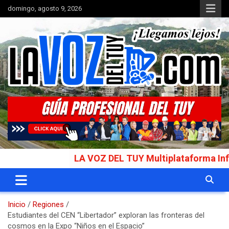
Saltar
domingo, agosto 9, 2026
al
contenido
Portal de noticias
La Voz del Tuy
LA VOZ DEL TUY Multiplataforma Informativ
Inicio
Regiones
Estudiantes del CEN “Libertador” exploran las fronteras del
cosmos en la Expo “Niños en el Espacio”