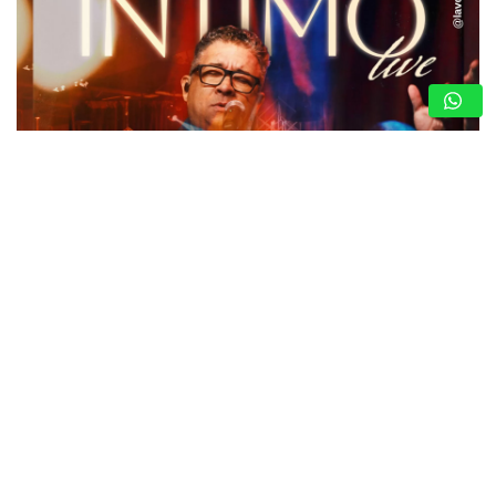
LEAL COMPARTE SU LADO MÁS ÍNTIMO A
TRAVÉS DE GRANDES ÉXITOS (+VIDEO)
8 de agosto de 2026
Nota de Prensa
El cantautor alista el estreno del proyecto “Leal Íntimo
Live” en plataformas digitales, un concierto en vivo
grabado en un teatro de la ciudad de Orlando, del que se
desprenden…
MARÍA MONTESINO: MISS TURISMO
ARAGUA POR LA CORONA DEL MISS