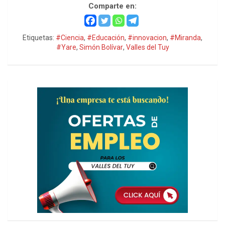
Comparte en:
Etiquetas:
#Ciencia
,
#Educación
,
#innovacion
,
#Miranda
,
#Yare
,
Simón Bolívar
,
Valles del Tuy
h