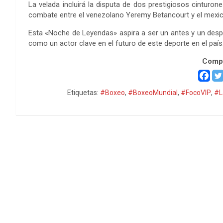
La velada incluirá la disputa de dos prestigiosos cinturon
combate entre el venezolano Yeremy Betancourt y el mexi
Esta «Noche de Leyendas» aspira a ser un antes y un des
como un actor clave en el futuro de este deporte en el país
Compa
Etiquetas:
#Boxeo
,
#BoxeoMundial
,
#FocoVIP
,
#L