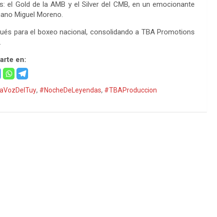
es: el Gold de la AMB y el Silver del CMB, en un emocionante
cano Miguel Moreno.
pués para el boxeo nacional, consolidando a TBA Promotions
.
rte en:
aVozDelTuy
,
#NocheDeLeyendas
,
#TBAProduccion