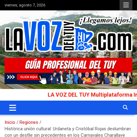
Saltar
viernes, agosto 7, 2026
al
contenido
Portal de noticias
La Voz del Tuy
LA VOZ DEL TUY Multiplataforma Informat
Inicio
Regiones
Histórica unión cultural: Urdaneta y Cristóbal Rojas deslumbran
con un desfile sin precedentes en los Carnavales Charallave