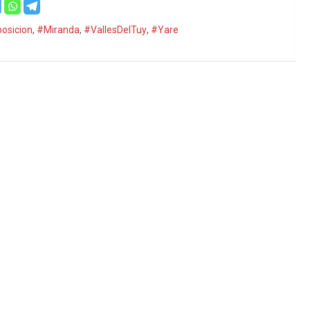
osicion
,
#Miranda
,
#VallesDelTuy
,
#Yare