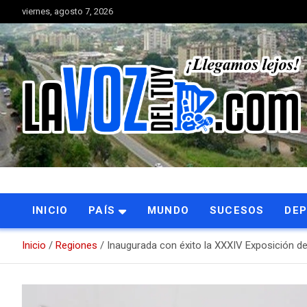
Saltar
viernes, agosto 7, 2026
al
contenido
Portal de noticias
La Voz del Tuy
INICIO
PAÍS
MUNDO
SUCESOS
DE
Inicio
Regiones
Inaugurada con éxito la XXXIV Exposición d