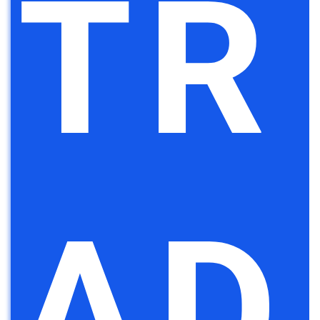
TR
AD