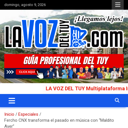
Saltar
domingo, agosto 9, 2026
al
contenido
Portal de noticias
La Voz del Tuy
LA VOZ DEL TUY Multiplataforma Informat
Inicio
Especiales
Fercho CNX transforma el pasado en música con “Maldito
Ayer”