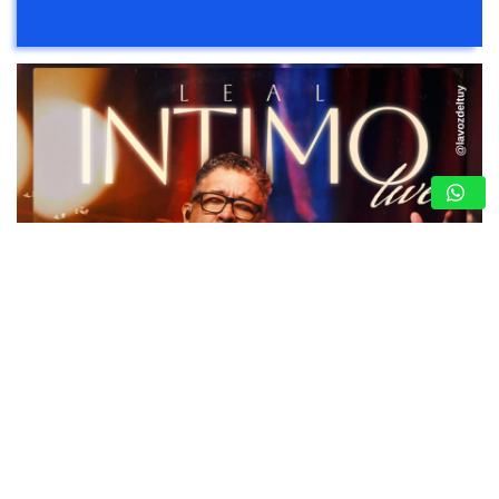
LEAL COMPARTE SU LADO MÁS ÍNTIMO A
TRAVÉS DE GRANDES ÉXITOS (+VIDEO)
8 de agosto de 2026
Nota de Prensa
El cantautor alista el estreno del proyecto “Leal Íntimo
Live” en plataformas digitales, un concierto en vivo
grabado en un teatro de la ciudad de Orlando, del que se