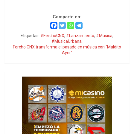
Fercho CNX
Comparte en:
Etiquetas:
#FerchoCNX
,
#Lanzamiento
,
#Musica
,
#MusicaUrbana
,
Fercho CNX transforma el pasado en música con “Maldito
Ayer”