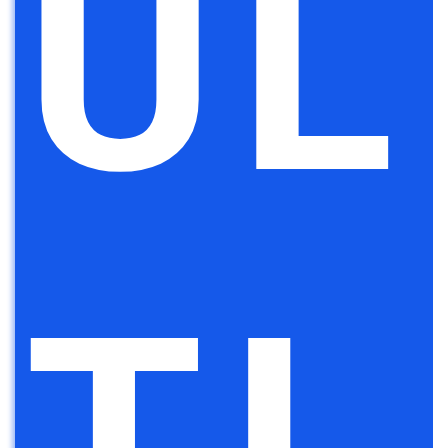
UL
TI