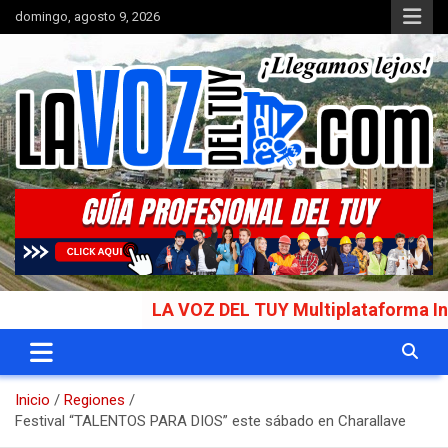
Saltar
domingo, agosto 9, 2026
al
contenido
Portal de noticias
La Voz del Tuy
LA VOZ DEL TUY Multiplataforma Informativa
Inicio
Regiones
Festival “TALENTOS PARA DIOS” este sábado en Charallave