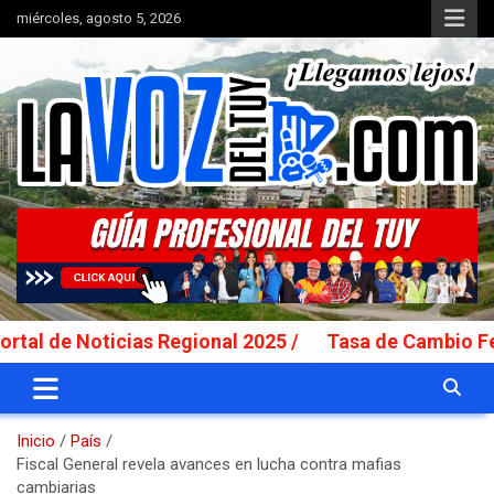
Saltar
miércoles, agosto 5, 2026
al
contenido
Portal de noticias
La Voz del Tuy
 Noticias Regional 2025 /
Tasa de Cambio Fecha Va
Inicio
País
Fiscal General revela avances en lucha contra mafias
cambiarias