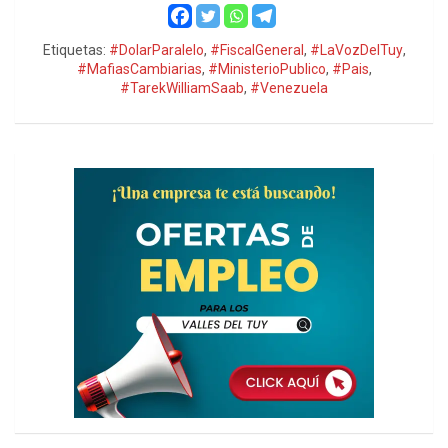
Etiquetas:
#DolarParalelo
,
#FiscalGeneral
,
#LaVozDelTuy
,
#MafiasCambiarias
,
#MinisterioPublico
,
#Pais
,
#TarekWilliamSaab
,
#Venezuela
h