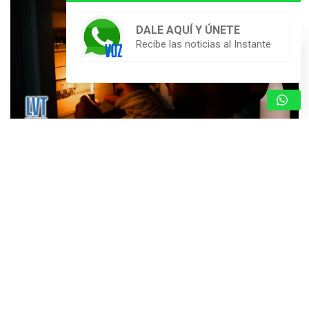
DALE AQUÍ Y ÚNETE
Recibe las noticias al Instante
CRECIENTE MALESTAR EN VALLES DEL TUY
POR CONSTANTES FLUCTUACIONES
ELÉCTRICAS EN LAS ÚLTIMAS SEMANAS
5 de agosto de 2026
Redacción
Valles del Tuy – Miranda. – Una marcada inestabilidad en el
flujo eléctrico ha generado descontento y preocupación en
los habitantes de los seis municipios que conforman la
subregión de…