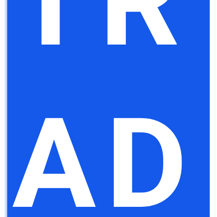
TR
AD