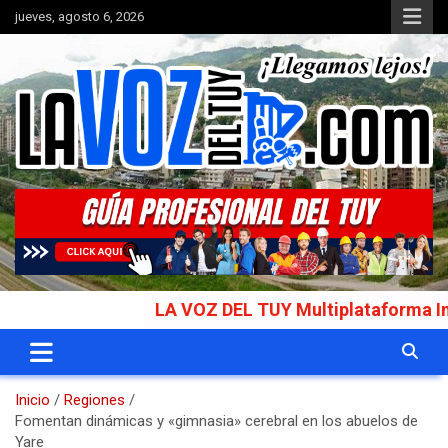
Saltar
jueves, agosto 6, 2026
al
contenido
Portal de noticias
La Voz del Tuy
LA VOZ DEL TUY Multiplataforma Informat
Inicio
Regiones
Fomentan dinámicas y «gimnasia» cerebral en los abuelos de
Yare