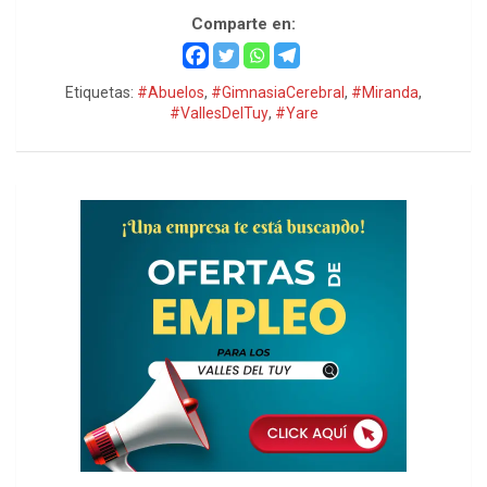
Comparte en:
Etiquetas:
#Abuelos
,
#GimnasiaCerebral
,
#Miranda
,
#VallesDelTuy
,
#Yare
h