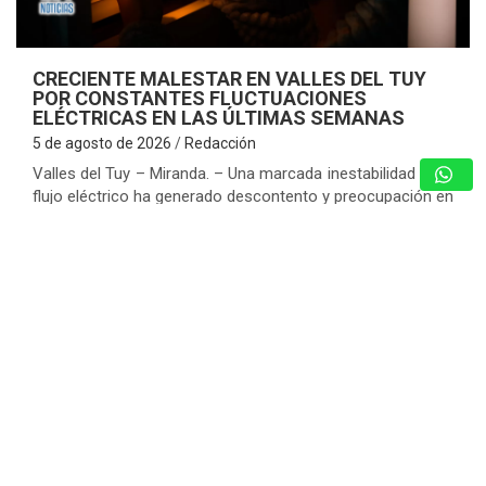
CRECIENTE MALESTAR EN VALLES DEL TUY
POR CONSTANTES FLUCTUACIONES
ELÉCTRICAS EN LAS ÚLTIMAS SEMANAS
5 de agosto de 2026
Redacción
Valles del Tuy – Miranda. – Una marcada inestabilidad en el
flujo eléctrico ha generado descontento y preocupación en
los habitantes de los seis municipios que conforman la
subregión de…
ARRANCAN LOS PROGRAMAS
“AGOSTO ESCUELAS ABIERTAS 2026”
Y EL PLAN VACACIONAL RIE
5 de agosto de 2026
Redacción
CICPC DESARTICULA PISTA
CLANDESTINA Y DESARTICULA RED DE
NARCOTRÁFICO EN ANZOÁTEGUI