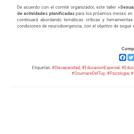
De acuerdo con el comité organizador, este taller
«Sexual
de actividades planificadas
para los próximos meses en e
continuará abordando temáticas críticas y herramientas 
condiciones de neurodivergencia, con el objetivo de seguir
«Sexualidad y Discapacidad»
Compa
Etiquetas:
#Discapacidad
,
#EducacionEspecial
,
#Educ
#OcumareDelTuy
,
#Psicologia
,
#