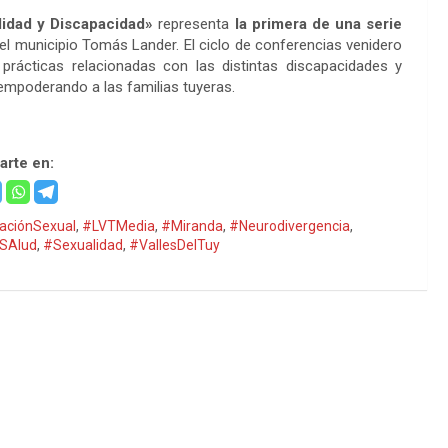
idad y Discapacidad»
representa
la primera de una serie
l municipio Tomás Lander. El ciclo de conferencias venidero
prácticas relacionadas con las distintas discapacidades y
 empoderando a las familias tuyeras.
rte en:
aciónSexual
,
#LVTMedia
,
#Miranda
,
#Neurodivergencia
,
SAlud
,
#Sexualidad
,
#VallesDelTuy