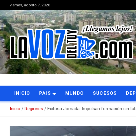
Saltar
viernes, agosto 7, 2026
al
contenido
Portal de noticias
La Voz del Tuy
INICIO
PAÍS
MUNDO
SUCESOS
DE
Inicio
Regiones
Exitosa Jornada: Impulsan formación sin ta